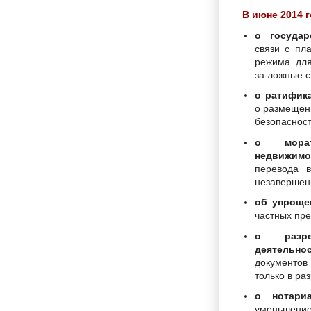
В июне 2014 г
о государ
связи с пл
режима для
за ложные 
о ратифик
о размещен
безопасност
о морат
недвижимо
перевода 
незавершенн
об упроще
частных пре
о разре
деятельно
документов
только в ра
о нотари
уменьшение