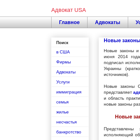
Адвокат USA
Главное
Адвокаты
У
Новые законы
Поиск
Новые законы и 
в США
июня 2014 года
Фирмы
подписал исполн
Украины (крат
Адвокаты
источников).
Услуги
Новые законы 
иммиграция
представляет
ад
и область практ
семья
новые законы ра
жилье
Новые за
несчастья
Представлены 
банкротство
исполняющий обя