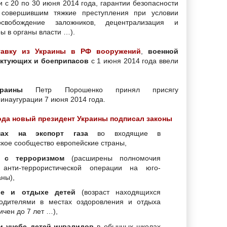
 с 20 по 30 июня 2014 года, гарантии безопасности
совершившим тяжкие преступления при условии
освобождение заложников, децентрализация и
ы в органы власти …).
тавку из Украины в РФ вооружений
,
военной
ктующих и боеприпасов
с 1 июня 2014 года ввели
раины
Петр Порошенко принял присягу
инаугурации 7 июня 2014 года.
ода новый президент Украины подписал законы
ах на экспорт газа
во входящие в
кое сообщество европейские страны,
 с терроризмом
(расширены полномочия
в анти-террористической операции на юго-
аны),
ье и отдыхе детей
(возраст находящихся
одителями в местах оздоровления и отдыха
ичен до 7 лет …),
и учебе детей-инвалидов
в обычных школах