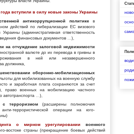
труктуры власти Украины.
Стат
 года вступили в силу новые законы Украины
ново
ственной антикоррупционной политике
в
осно
аном действий по либерализации ЕС визового
сам
 Украины (административная ответственность
сведения финансовых документов …),
ии на отчуждение залоговой недвижимости
Поле
иностранной валюте до их перевода в гривны в
проживания в ней или незавершенного
води
ва должника,
роди
шенствовании оборонно-мобилизационных
льготы для мобилизованных на военную службу
пож
есто и заработная плата сохраняются за счет
а), право военных на мобилизацию частного
о автотранспорта …),
 с терроризмом
(расширены полномочия
в анти-террористической операции на юго-
аны)
идента о мирном урегулировании
военного
о-востоке страны (прекращение боевых действий