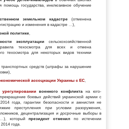
я помощь государства, инклюзивное обучение
ственном земельном кадастре
(отменена
егистрацию и изменения в кадастре …),
рной политике
,
ности эксплуатации
сельскохозяйственной
правила техосмотра для всех и отмена
ого техосмотра для некоторых видов техники
транспортных средств (штрафы за нарушение
овки),
экономической ассоциации Украины с ЕС
,
 урегулировании
военного конфликта
на юго-
(прекращение боевых действий украинской армии с
2014 года, гарантии безопасности и амнистия не
яжкие преступления при условии разоружения,
ложников, децентрализация и досрочные выборы в
 …), который
президент отменил
по истечении
2014 года.