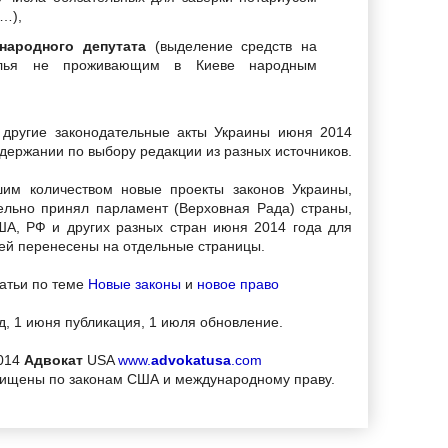
…),
 народного депутата
(выделение средств на
илья не проживающим в Киеве народным
 другие законодательные акты Украины июня 2014
одержании по выбору редакции из разных источников.
шим количеством новые проекты законов Украины,
ельно принял парламент (Верховная Рада) страны,
А, РФ и других разных стран июня 2014 года для
лей перенесены на отдельные страницы.
татьи по теме
Новые законы
и
новое право
д, 1 июня публикация, 1 июля обновление.
014
Адвокат
USA
www.
advokatusa
.com
щищены по законам США и международному праву.