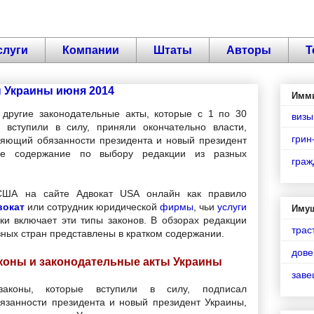
слуги
Компании
Штаты
Авторы
Т
 Украины июня 2014
Имм
другие законодательные акты, которые с 1 по 30
визы
 вступили в силу, приняли окончательно власти,
грин
яющий обязанности президента и новый президент
кое содержание по выбору редакции из разных
граж
США на сайте Адвокат USA онлайн как правило
вокат
или сотрудник юридической
фирмы
, чьи
услуги
Иму
ики включает эти типы законов. В обзорах редакции
трас
зных стран представлены в кратком содержании.
дове
коны и законодательные акты Украины
зав
законы, которые вступили в силу, подписал
занности президента и новый президент Украины,