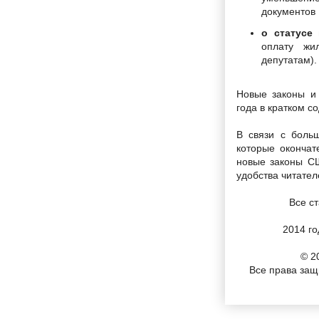
документов 
о статусе
оплату ж
депутатам).
Новые законы и
года в кратком с
В связи с боль
которые окончат
новые законы СШ
удобства читате
Все с
2014 го
© 2
Все права за