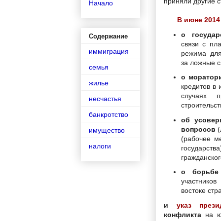
приняли другие с
Начало
В июне 2014
о государ
Содержание
связи с пл
иммиграция
режима для
за ложные 
семья
о моратор
жилье
кредитов в 
случаях 
несчастья
строительст
банкротство
об усовер
вопросов
(
имущество
(рабочее м
налоги
государств
гражданског
о борьбе
участнико
востоке стр
и
указ през
конфликта
на юг