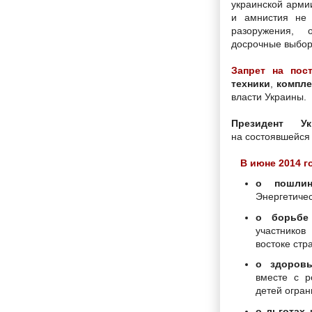
украинской армии
и амнистия не 
разоружения, 
досрочные выбор
Запрет на пос
техники
,
компле
власти Украины.
Президент Ук
на состоявшейся 
В июне 2014 г
о пошлин
Энергетичес
о борьбе
участнико
востоке стр
о здоров
вместе с р
детей огран
о льготах 