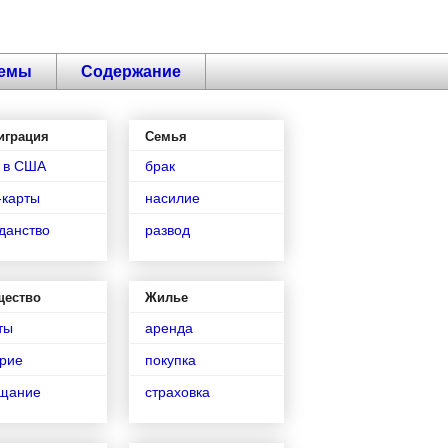
емы
Содержание
играция
Семья
 в США
брак
-карты
насилие
данство
развод
щество
Жилье
ты
аренда
рие
покупка
ещание
страховка