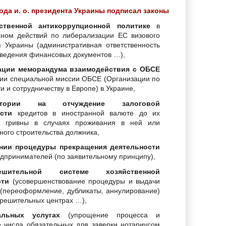
ода и. о. президента Украины подписал законы
ственной антикоррупционной политике
в
аном действий по либерализации ЕС визового
 Украины (административная ответственность
сведения финансовых документов …),
ации меморандума взаимодействия с ОБСЕ
ии специальной миссии ОБСЕ (Организации по
и и сотрудничеству в Европе) в Украине,
ории на отчуждение залоговой
сти
кредитов в иностранной валюте до их
в гривны в случаях проживания в ней или
ого строительства должника,
нии процедуры прекращения деятельности
дпринимателей (по заявительному принципу),
шительной системе хозяйственной
сти
(усовершенствование процедуры и выдачи
 (переоформление, дубликаты, аннулирование)
зрешительных центрах …),
альных услугах
(упрощение процесса и
 числа обязательных для заверки нотариусом