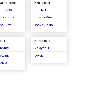
ьи по теме
Несчастья
е право
травмы
вы права
медошибки
озащита
возмещение
зно
Интересно
телям
мемуары
телям
юмор
илым