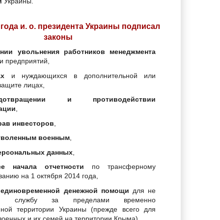
и
Украины.
 года и. о. президента Украины подписал
законы
нии увольнения работников менеджмента
и предприятий,
ах
и нуждающихся в дополнительной или
защите лицах,
отвращении и противодействии
ации
,
рав инвесторов
,
 уволенным военным
,
персональных данных
,
е начала отчетности
по трансферному
анию на 1 октября 2014 года,
 единовременной денежной помощи
для не
ших службу за пределами временно
нной территории Украины (прежде всего для
военных и их семей на территории Крыма),