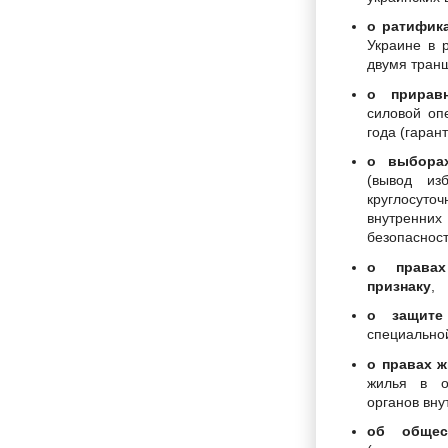
о ратифик
Украине в 
двумя тран
о прирав
силовой оп
года (гаран
о выборах
(вывод из
круглосуто
внутренн
безопасност
о правах
признаку
,
о защите
специальной
о правах 
жилья в о
органов вну
об общес