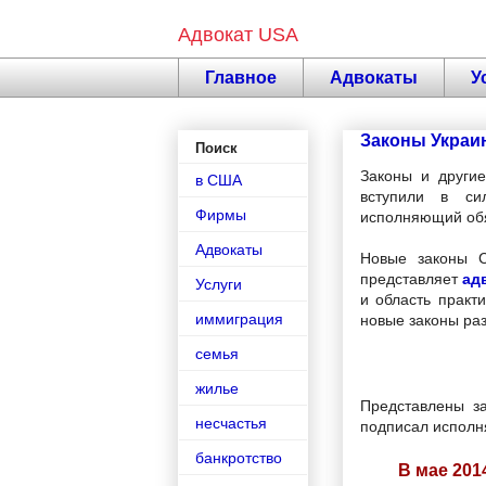
Адвокат USA
Главное
Адвокаты
У
Законы Украин
Поиск
Законы и другие
в США
вступили в си
Фирмы
исполняющий обя
Адвокаты
Новые законы 
представляет
ад
Услуги
и область практ
иммиграция
новые законы ра
семья
жилье
Представлены за
несчастья
подписал исполн
банкротство
В мае 201