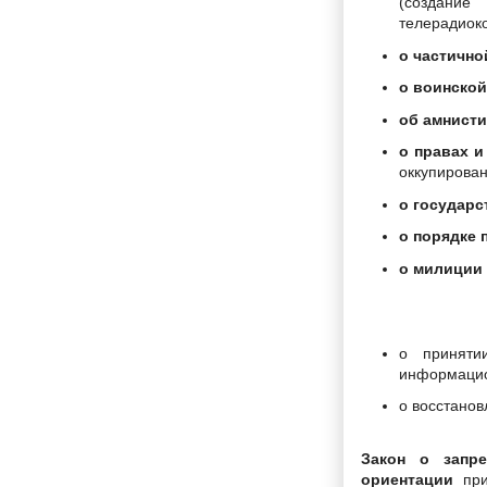
(создан
телерадиок
о частичн
о воинской
об амнист
о правах и
оккупирован
о государс
о порядке 
о милиции
о приняти
информацио
о восстанов
Закон о запре
ориентации
при