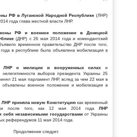
оны РФ в Луганской Народной Республике
(ЛНР)
014 года глава местной власти ЛНР.
аконы РФ и военное положение в Донецкой
ублике
(ДНР) с 26 мая 2014 года и комендантский
бъявило временное правительство ДНР после того,
 года в республике была объявлена мобилизация в
ы ЛНР о милиции и вооруженных силах
и
о нелегитимности выборов президента Украины 25
ринял 21 мая парламент ЛНР, вслед за чем 22 мая в
и объявлены военное положение и мобилизация в
а
ЛНР приняла новую Конституцию
как временный
лики после того, как 12 мая 2014 года
ЛНР
и себя независимыми государствами
от Украины
ых референдумов 11 мая 2014 года.
Продолжение следует.