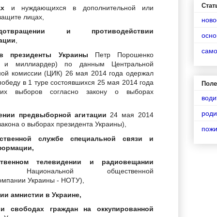
Стат
ах
и нуждающихся
в дополнительной или
защите лицах,
ново
отвращении и противодействии
осно
ации
,
сам
 в президенты Украины
Петр Порошенко
н и миллиардер) по данным Центральной
ной комиссии (ЦИК) 26 мая 2014 года одержал
обеду в 1 туре состоявшихся 25 мая 2014 года
Поле
ских выборов согласно закону о выборах
води
роди
ении предвыборной агитации
24 мая 2014
 закона о выборах президента Украины),
пож
рственной службе специальной связи и
формации
,
твенном телевидении и радиовещании
ие Национальной общественной
омпании Украины - НОТУ),
ии амнистии в Украине
,
и свободах граждан на оккупированной