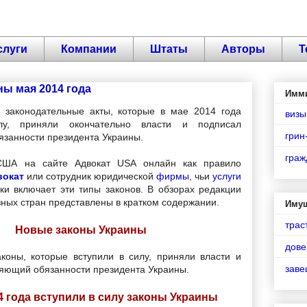
слуги
Компании
Штаты
Авторы
Т
ы мая 2014 года
Имм
 законодательные акты, которые в мае 2014 года
визы
лу, приняли окончательно власти и подписал
грин
занности президента Украины.
граж
США на сайте Адвокат USA онлайн как правило
вокат
или сотрудник юридической
фирмы
, чьи
услуги
ики включает эти типы законов. В обзорах редакции
зных стран представлены в кратком содержании.
Иму
трас
Новые законы Украины
дове
коны, которые вступили в силу, приняли власти и
зав
яющий обязанности президента Украины.
4 года вступили в силу законы Украины