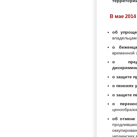
территори
В мае 2014
об упроще
владельцам
о беженц
временной 
о пред
дискримин
о защите п
о пенсиях
о защите 
о перенос
ценообразов
об отмене
продлив
оккупирова
украинских 