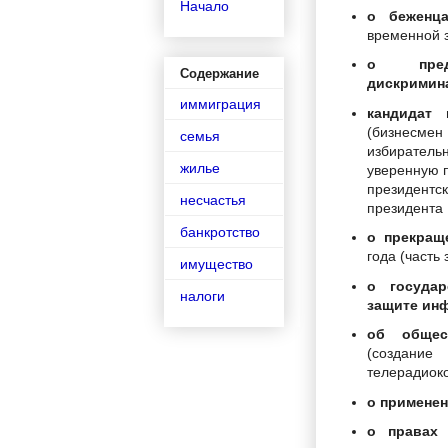
Начало
о беженц
временной 
о пред
Содержание
дискримин
иммиграция
кандидат
(бизнесме
семья
избиратель
жилье
уверенную п
президент
несчастья
президента
банкротство
о прекращ
года (часть
имущество
о госуда
налоги
защите ин
об общес
(создан
телерадиок
о применен
о правах 