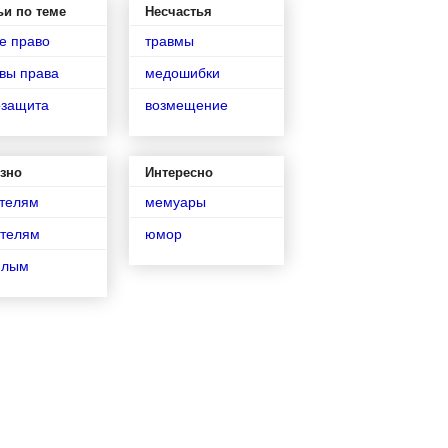
ьи по теме
Несчастья
е право
травмы
вы права
медошибки
озащита
возмещение
зно
Интересно
телям
мемуары
телям
юмор
илым