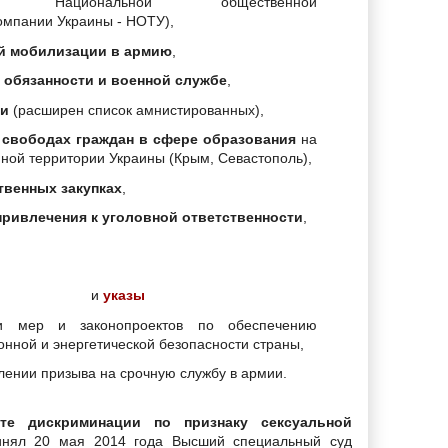
ие Национальной общественной
омпании Украины - НОТУ),
ой мобилизации в армию
,
 обязанности
и военной службе
,
ии
(расширен список амнистированных),
 свободах граждан в сфере образования
на
ной территории Украины (Крым, Севастополь),
твенных закупках
,
привлечения к уголовной ответственности
,
и
указы
и мер и законопроектов по обеспечению
нной и энергетической безопасности страны,
лении призыва на срочную службу в армии.
те дискриминации по признаку сексуальной
нял 20 мая 2014 года Высший специальный суд