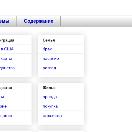
емы
Содержание
играция
Семья
 в США
брак
-карты
насилие
данство
развод
щество
Жилье
ты
аренда
рие
покупка
ещание
страховка