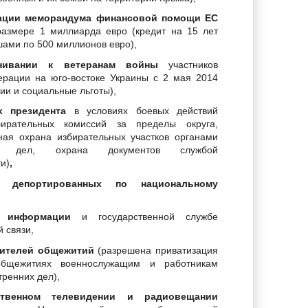
ации меморандума финансовой помощи ЕС
размере 1 миллиарда евро (кредит на 15 лет
шами по 500 миллионов евро),
нивании к ветеранам войны
участников
ерации на юго-востоке Украины с 2 мая 2014
тии и социальные льготы),
 президента
в условиях боевых действий
бирательных комиссий за пределы округа,
чная охрана избирательных участков органами
их дел, охрана документов службой
и)
,
 депортированных
по национальному
 информации
и государственной службе
 связи,
жителей общежитий
(разрешена приватизация
бщежитиях военнослужащим и работникам
тренних дел),
твенном телевидении и радиовещании