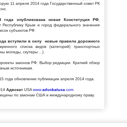
торую 11 апреля 2014 года Государственный совет РК
сно.
4 года опубликована новая Конституция РФ
,
т Республику Крым и город федерального значения
исок субъектов РФ.
года вступили в силу новые правила дорожного
ренного списка видов (категорий) транспортных
ны мопеды, скутеры ...).
проекты законов РФ. Выбор редакции. Краткий обзор
азным источникам.
15 года обновление публикации апреля 2014 года.
014
Адвокат
USA
www.
advokatusa
.com
щищены по законам США и международному праву.