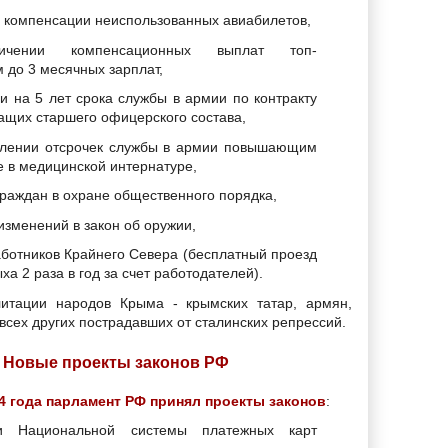
и компенсации неиспользованных авиабилетов,
ичении компенсационных выплат топ-
 до 3 месячных зарплат,
и на 5 лет срока службы в армии по контракту
ащих старшего офицерского состава,
влении отсрочек службы в армии повышающим
е в медицинской интернатуре,
граждан в охране общественного порядка,
изменений в закон об оружии,
аботников Крайнего Севера (бесплатный проезд
ыха 2 раза в год за счет работодателей).
литации народов Крыма - крымских татар, армян,
 всех других пострадавших от сталинских репрессий.
Новые проекты законов РФ
4 года парламент РФ принял проекты законов
:
и Национальной системы платежных карт