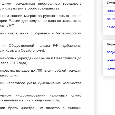
Стат
рящими гражданами иностранных государств
или отсутствии второго гражданства,
ново
льном знании мигрантов русского языка, основ
осно
ории России для получения вида на жительство
изы в РФ,
сам
нии соглашения с Украиной о Черноморском
Поле
нии Общественной палаты РФ (добавлены
ели Крыма и Севастополя),
води
инансовых учреждений Крыма и Севастополя до
роди
нваря 2015 года,
пож
нковских вкладов до 700 тысяч рублей граждан
вастополя,
ии налогового учета (уменьшение количества
),
ельном информировании налоговых служб
 о наличии машин и недвижимости,
нии брать иностранных пилотов в экипажи