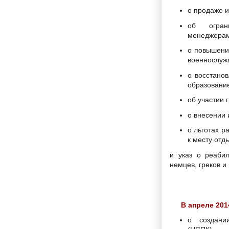
о продаже 
об огран
менеджерам
о повышени
военнослуж
о восстано
образовани
об участии 
о внесении 
о льготах р
к месту отд
и указ о реаби
немцев, греков и
В апреле 201
о создани