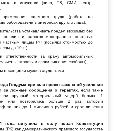
 мата в искусстве (кино, ТВ, СМИ, театр,
,
 применения заемного труда (работа по
ю работодателя в интересах другого лица),
вительства устанавливать предел ввозимых без
х пошлин и налогов иностранных почтовых
й частным лицам РФ (посылки стоимостью до
весом до 10 кг),
и ответственности за кражу автомобильных
величены штрафы и сроки лишения свободы),
ом посещении музеев студентами.
года Госдума приняла проект закона об усилении
ти за ложные сообщения о терактах
, если такие
если крупный материальный ущерб больше 1
ей или повторялись больше 2 раз, который
раф за них до 1 миллиона рублей и срок лишения
4 года вступила в силу новая Конституция
ым
(РК) как демократического правового государства