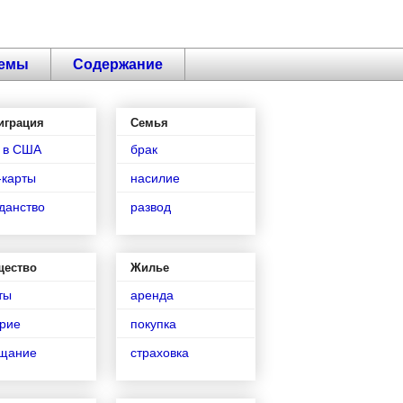
емы
Содержание
играция
Семья
 в США
брак
-карты
насилие
данство
развод
щество
Жилье
ты
аренда
рие
покупка
ещание
страховка