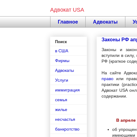
Адвокат USA
Главное
Адвокаты
У
Законы РФ ап
Поиск
Законы и закон
в США
вступили в силу,
Фирмы
РФ (краткое соде
Адвокаты
На сайте Адвок
право
или права
Услуги
практики (practi
иммиграция
Адвокат USA он
содержании.
семья
жилье
несчастья
В апреле
банкротство
об упрощен
имеющим