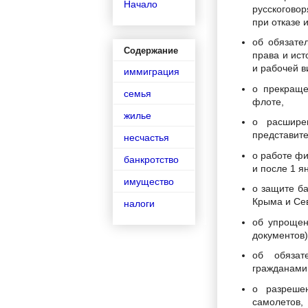
Начало
русскогово
при отказе 
об обязате
Содержание
права и ист
и рабочей в
иммиграция
о прекраще
семья
флоте,
жилье
о расшире
представит
несчастья
о работе ф
банкротство
и после 1 я
имущество
о защите ба
Крыма и Се
налоги
об упрощен
документов
об обязат
гражданами
о разреше
самолетов,