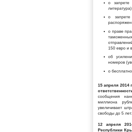
о запрете
литература)
о запрете
распоряжени
о праве пра
таможенны
отправлени
150 евро и 
об усилени
номеров (у
о бесплатн
15 апреля 2014 
ответственнос
сообщения нан
миллиона рубл
увеличивает шт
свободы до 5 лет.
12 апреля 201
Республики Кр