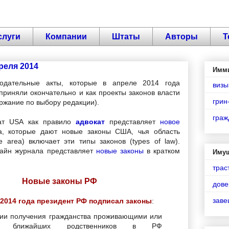
слуги
Компании
Штаты
Авторы
Т
реля 2014
Имм
одательные акты, которые в апреле 2014 года
визы
 приняли окончательно и как проекты законов власти
грин
ржание по выбору редакции).
граж
ат USA как правило
адвокат
представляет
новое
, которые дают новые законы США, чья область
ce area) включает эти типы законов (types of law).
лайн журнала представляет
новые законы
в кратком
Иму
трас
Новые законы РФ
дове
зав
 2014 года президент РФ подписал законы
:
ии получения гражданства проживающими или
и ближайших родственников в РФ