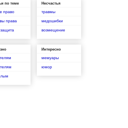
ьи по теме
Несчастья
е право
травмы
вы права
медошибки
озащита
возмещение
зно
Интересно
телям
мемуары
телям
юмор
илым