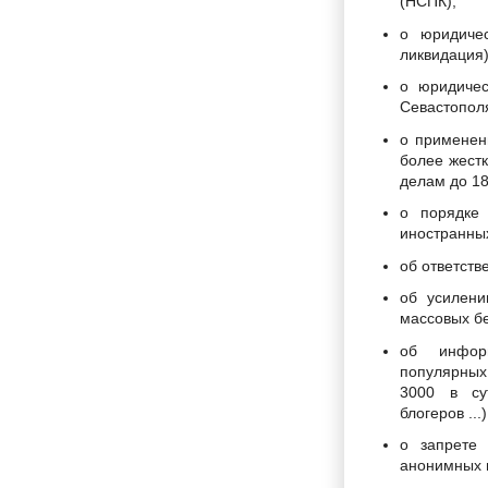
(НСПК),
о юридичес
ликвидация
о юридиче
Севастополя
о применен
более жест
делам до 18
о порядке 
иностранны
об ответств
об усилени
массовых б
об инфор
популярны
3000 в су
блогеров ...
о запрете
анонимных 