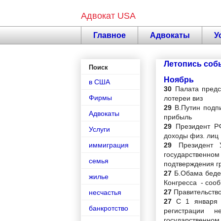
Адвокат USA
Главное
Адвокаты
У
Летопись соб
Поиск
Ноябрь
в США
30
Палата предс
Фирмы
лотереи виз
29
В.Путин подп
Адвокаты
прибыль
29
Президент РФ
Услуги
доходы физ. лиц
29
Президент 
иммиграция
государствен
семья
подтверждения г
27
Б.Обама беде
жилье
Конгресса - соо
27
Правительство
несчастья
27
С 1 января 
банкротство
регистрации 
государственном