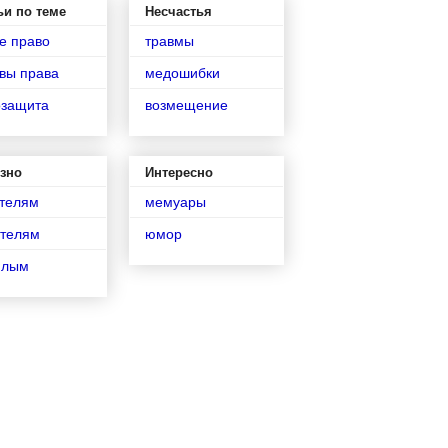
ьи по теме
Несчастья
е право
травмы
вы права
медошибки
озащита
возмещение
зно
Интересно
телям
мемуары
телям
юмор
илым