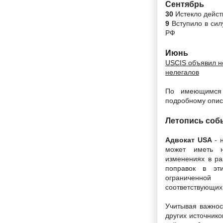
Сентябрь
30
Истекло дейст
9
Вступило в си
РФ
Июнь
USCIS объявил н
нелегалов
По имеющимся 
подробному опис
Летопись соб
Адвокат USA
- 
может иметь н
изменениях в ра
поправок в эт
ограниченно
соответствующих 
Учитывая важнос
других источник