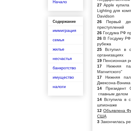
Начало
27
Apple купила
Lighting для
комп
Davidson
26
Первый де
Содержание
преступлений
иммиграция
26
Госдума РФ пр
26
В Госдуму РФ
семья
рубежа
жилье
25
Вступил в 
организациях
несчастья
19
Пенсионная р
17
Нижняя па
банкротство
Магнитского"
имущество
17
Нижняя пала
Джексона-Вэника
налоги
14
Президент
главным делом
14
Вступила в с
шпионаже
12
Объявлена Фе
США
3
Закончилась ре