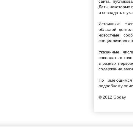
сайта, публиков
Даты некоторых 
и совпадать с ук
Источники: эк
областей деятел
новостные соо
специализирован
Указанные чис
совпадать с точ
в разных первои
содержание важн
По имеющимся 
подробному опис
© 2012 Goday