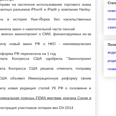
Стат
 право на частичное использование торгового знака
актных разъемов iPhon5 и iPad4 у компании Harley-
ново
осно
нь в истории Нью-Йорка без насильственных
сам
иняла закон о накопительной части пенсий
 внесен законопроект о СМИ, финансируемых из-за
силу новый закон РФ о НКО - некоммерческих
Поле
води
еформа РФ перенесена на 1 год
лата Конгресса США одобрила "Законопроект
роди
та Конгресса США решила отменить поправку
пож
 США объявил Иммиграционную реформу своим
илу новая редакция статей УК РФ о госизмене и
деральная помощь FEMA жертвам урагана Сэнди в
гистрация участников лотереи виз DV-2014