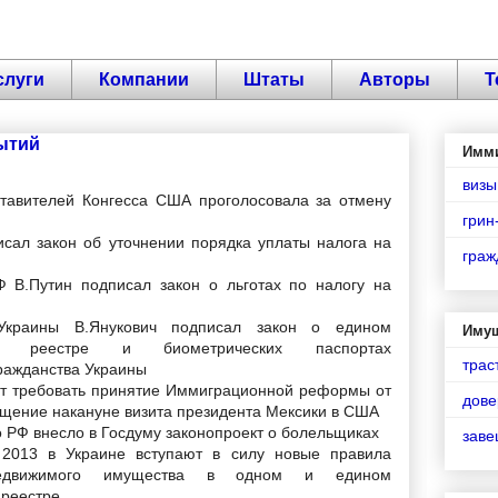
слуги
Компании
Штаты
Авторы
Т
ытий
Имм
визы
тавителей Конгесса США проголосовала за отмену
грин
исал закон об уточнении порядка уплаты налога на
граж
 В.Путин подписал закон о льготах по налогу на
Украины В.Янукович подписал закон о едином
Иму
ном реестре и биометрических паспортах
трас
ражданства Украины
т требовать принятие Иммиграционной реформы от
дове
бщение накануне визита президента Мексики в США
 РФ внесло в Госдуму законопроект о болельщиках
зав
2013 в Украине вступают в силу новые правила
недвижимого имущества в одном и едином
 реестре