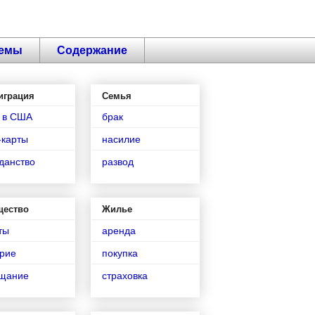
емы
Содержание
играция
Семья
 в США
брак
-карты
насилие
данство
развод
щество
Жилье
ты
аренда
рие
покупка
ещание
страховка